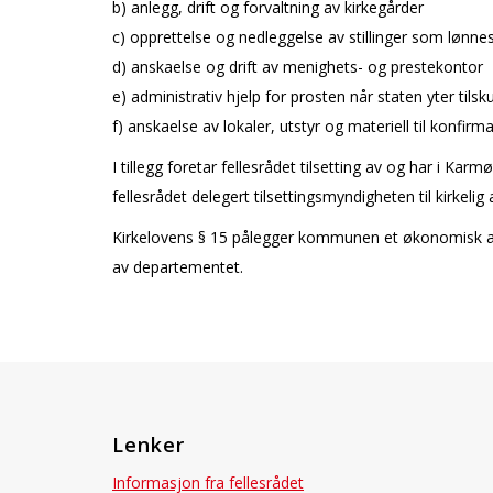
b) anlegg, drift og forvaltning av kirkegårder
c) opprettelse og nedleggelse av stillinger som lønnes
d) anskaffelse og drift av menighets- og prestekontor
e) administrativ hjelp for prosten når staten yter tilsku
f) anskaffelse av lokaler, utstyr og materiell til konfi
I tillegg foretar fellesrådet tilsetting av og har i Kar
fellesrådet delegert tilsettingsmyndigheten til kirkel
Kirkelovens § 15 pålegger kommunen et økonomisk ansv
av departementet.
Lenker
Informasjon fra fellesrådet