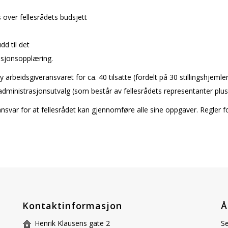
 over fellesrådets budsjett
dd til det
rmasjonsopplæring.
møy arbeidsgiveransvaret for ca. 40 tilsatte (fordelt på 30 stillingshje
ig administrasjonsutvalg (som består av fellesrådets representanter plu
ar for at fellesrådet kan gjennomføre alle sine oppgaver. Regler for
Kontaktinformasjon
Å
Henrik Klausens gate 2
Se