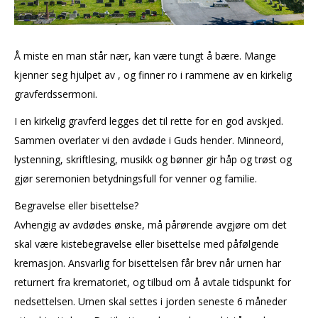
Å miste en man står nær, kan være tungt å bære. Mange
kjenner seg hjulpet av , og finner ro i rammene av en kirkelig
gravferdssermoni.
I en kirkelig gravferd legges det til rette for en god avskjed.
Sammen overlater vi den avdøde i Guds hender. Minneord,
lystenning, skriftlesing, musikk og bønner gir håp og trøst og
gjør seremonien betydningsfull for venner og familie.
Begravelse eller bisettelse?
Avhengig av avdødes ønske, må pårørende avgjøre om det
skal være kistebegravelse eller bisettelse med påfølgende
kremasjon. Ansvarlig for bisettelsen får brev når urnen har
returnert fra krematoriet, og tilbud om å avtale tidspunkt for
nedsettelsen. Urnen skal settes i jorden seneste 6 måneder