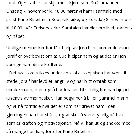
Joralf Gjerstad er kanskje mest kjent som Snåsamannen.
Onsdag 7. november kl. 18.00 hører vi ham i samtale med
prest Rune Birkeland i Kopervik kirke, og torsdag 8. november
kl. 18.00 i Vår Frelsers kirke. Samtalen handler om livet, døden -
og håpet.
Utallige mennesker har fått hjelp av Joralfs helbredende evner.
Joralf er overbevist om at Gud hjelper ham og at det er Han
som gir ham disse kreftene.
- Det skal ikke stikkes under en stol at skepsisen har vært til
stede. Joralf har levd et langt liv og har blitt omtalt som
mirakelmann, men også bløffmaker. Utrettelig har han hjulpet
tusenvis av mennesker. Han begynner å bli en gammel mann
og vil nå formidle hva det er som har drevet ham i den
gjerningen han har stått i, og ønsker å være tydelig på hva
som er kraften og motivasjonen. Nå vil han ut og snakke med
så mange han kan, forteller Rune Birkeland.