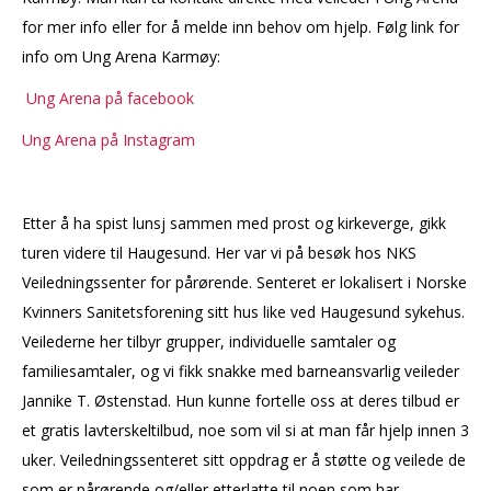
for mer info eller for å melde inn behov om hjelp. Følg link for
info om Ung Arena Karmøy:
Ung Arena på facebook
Ung Arena på Instagram
Etter å ha spist lunsj sammen med prost og kirkeverge, gikk
turen videre til Haugesund. Her var vi på besøk hos NKS
Veiledningssenter for pårørende. Senteret er lokalisert i Norske
Kvinners Sanitetsforening sitt hus like ved Haugesund sykehus.
Veilederne her tilbyr grupper, individuelle samtaler og
familiesamtaler, og vi fikk snakke med barneansvarlig veileder
Jannike T. Østenstad. Hun kunne fortelle oss at deres tilbud er
et gratis lavterskeltilbud, noe som vil si at man får hjelp innen 3
uker. Veiledningssenteret sitt oppdrag er å støtte og veilede de
som er pårørende og/eller etterlatte til noen som har