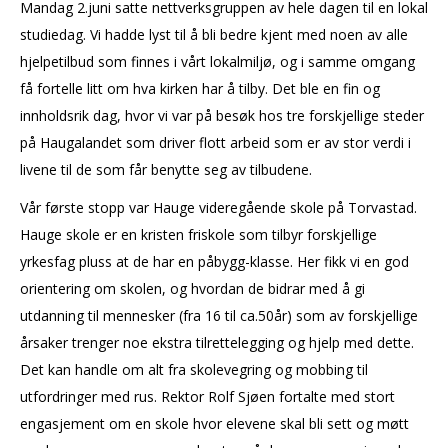
Mandag 2.juni satte nettverksgruppen av hele dagen til en lokal
studiedag. Vi hadde lyst til å bli bedre kjent med noen av alle
hjelpetilbud som finnes i vårt lokalmiljø, og i samme omgang
få fortelle litt om hva kirken har å tilby. Det ble en fin og
innholdsrik dag, hvor vi var på besøk hos tre forskjellige steder
på Haugalandet som driver flott arbeid som er av stor verdi i
livene til de som får benytte seg av tilbudene.
Vår første stopp var Hauge videregående skole på Torvastad.
Hauge skole er en kristen friskole som tilbyr forskjellige
yrkesfag pluss at de har en påbygg-klasse. Her fikk vi en god
orientering om skolen, og hvordan de bidrar med å gi
utdanning til mennesker (fra 16 til ca.50år) som av forskjellige
årsaker trenger noe ekstra tilrettelegging og hjelp med dette.
Det kan handle om alt fra skolevegring og mobbing til
utfordringer med rus. Rektor Rolf Sjøen fortalte med stort
engasjement om en skole hvor elevene skal bli sett og møtt