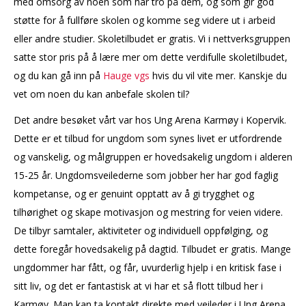
med omsorg av noen som har tro på dem, og som gir god
støtte for å fullføre skolen og komme seg videre ut i arbeid
eller andre studier. Skoletilbudet er gratis. Vi i nettverksgruppen
satte stor pris på å lære mer om dette verdifulle skoletilbudet,
og du kan gå inn på
Hauge vgs
hvis du vil vite mer. Kanskje du
vet om noen du kan anbefale skolen til?
Det andre besøket vårt var hos Ung Arena Karmøy i Kopervik.
Dette er et tilbud for ungdom som synes livet er utfordrende
og vanskelig, og målgruppen er hovedsakelig ungdom i alderen
15-25 år. Ungdomsveilederne som jobber her har god faglig
kompetanse, og er genuint opptatt av å gi trygghet og
tilhørighet og skape motivasjon og mestring for veien videre.
De tilbyr samtaler, aktiviteter og individuell oppfølging, og
dette foregår hovedsakelig på dagtid. Tilbudet er gratis. Mange
ungdommer har fått, og får, uvurderlig hjelp i en kritisk fase i
sitt liv, og det er fantastisk at vi har et så flott tilbud her i
Karmøy. Man kan ta kontakt direkte med veileder i Ung Arena